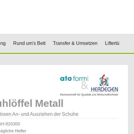
renkorb
& Stufen
Öffne Positionierung
Öffne Rund um's Bett
Öffne Transfer 
Öf
ung
Rund um's Bett
Transfer & Umsetzen
Liftertücher
hlöffel Metall
osen An- und Ausziehen der Schuhe
AH-820300
ägliche Helfer