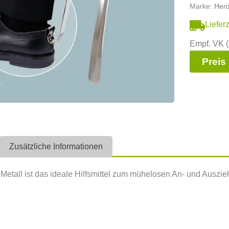
Marke:
Her
Liefer
Empf. VK (
Preis
Zusätzliche Informationen
 Metall ist das ideale Hilfsmittel zum mühelosen An- und Auszi