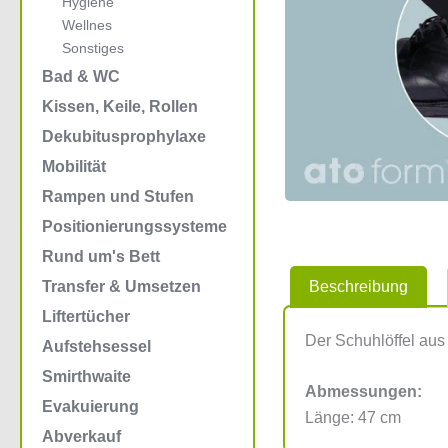
Hygiene
Wellnes
Sonstiges
Bad & WC
Kissen, Keile, Rollen
Dekubitusprophylaxe
Mobilität
Rampen und Stufen
Positionierungssysteme
Rund um's Bett
Beschreibung
Transfer & Umsetzen
Liftertücher
Der Schuhlöffel aus
Aufstehsessel
Smirthwaite
Abmessungen:
Evakuierung
Länge: 47 cm
Abverkauf