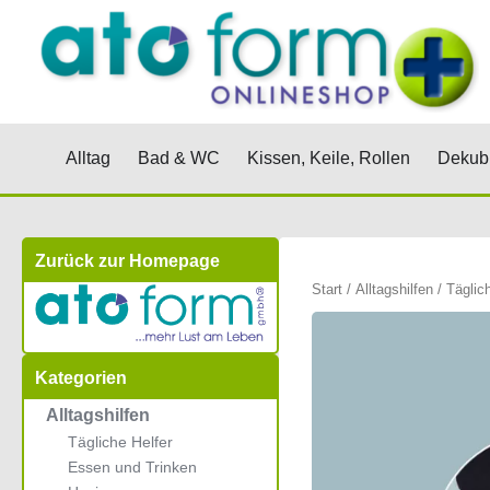
Zum
Inhalt
springen
Öffne Alltag
Öffne Bad & WC
Öffne Kis
Alltag
Bad & WC
Kissen, Keile, Rollen
Dekubi
Zurück zur Homepage
Start
/
Alltagshilfen
/
Täglic
Kategorien
Alltagshilfen
Tägliche Helfer
Essen und Trinken