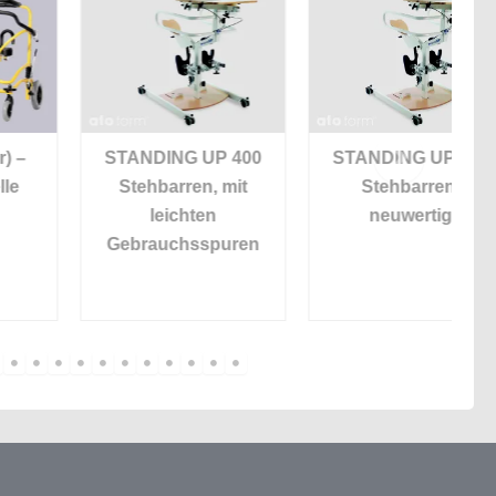
STANDING UP 400
STANDING UP 400
Stehbarren, mit
Stehbarren,
R
leichten
neuwertig
Gebrauchsspuren