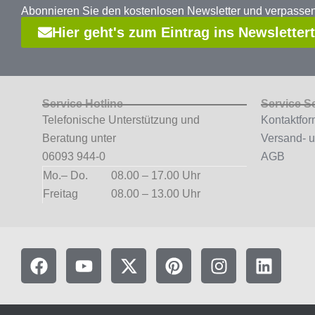
Abonnieren Sie den kostenlosen Newsletter und verpass
Hier geht's zum Eintrag ins Newsletter
Service Hotline
Service S
Telefonische Unterstützung und
Kontaktfor
Beratung unter
Versand- 
06093 944-0
AGB
Mo.– Do.
08.00 – 17.00 Uhr
Freitag
08.00 – 13.00 Uhr
F
Y
X
P
I
L
a
o
-
i
n
i
c
u
t
n
s
n
e
t
w
t
t
k