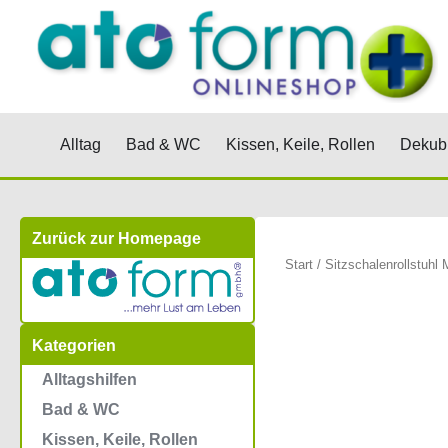
Zum
Inhalt
springen
Öffne Alltag
Öffne Bad & WC
Öffne Kis
Alltag
Bad & WC
Kissen, Keile, Rollen
Dekubi
Zurück zur Homepage
Start
/ Sitzschalenrollstuhl
Kategorien
Alltagshilfen
Bad & WC
Kissen, Keile, Rollen