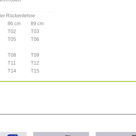
er Rückenlehne
86 cm
89 cm
T02
T03
T05
T06
T08
T09
T11
T12
T14
T15