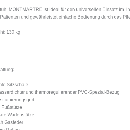
stuhl MONTMARTRE ist ideal für den universellen Einsatz im Inn
 Patienten und gewährleistet einfache Bedienung durch das Pfl
ht: 130 kg
attung:
te Sitzschale
wasserdichter und thermoregulierender PVC-Spezial-Bezug
sitionierungsgurt
e Fußstütze
bare Wadenstütze
ch Gasfeder
mm-Rollen