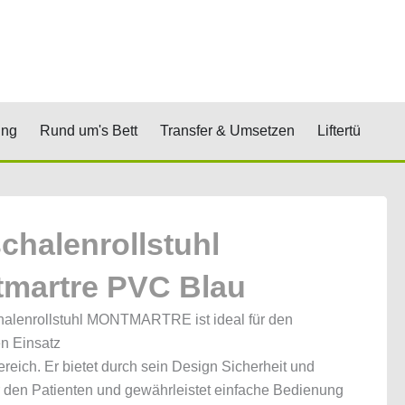
renkorb
& Stufen
Öffne Positionierung
Öffne Rund um's Bett
Öffne Transfer 
Öf
ung
Rund um's Bett
Transfer & Umsetzen
Liftertücher
schalenrollstuhl
martre PVC Blau
halenrollstuhl MONTMARTRE ist ideal für den
en Einsatz
reich. Er bietet durch sein Design Sicherheit und
r den Patienten und gewährleistet einfache Bedienung