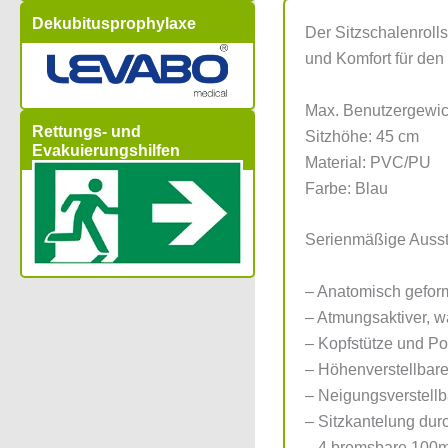
Dekubitusprophylaxe
Der Sitzschalenroll
und Komfort für den
Max. Benutzergewic
Rettungs- und
Sitzhöhe: 45 cm
Evakuierungshilfen
Material: PVC/PU
Farbe: Blau
Serienmäßige Ausst
– Anatomisch geform
– Atmungsaktiver, 
– Kopfstütze und Po
– Höhenverstellbar
– Neigungsverstell
– Sitzkantelung dur
– 4 bremsbare 100