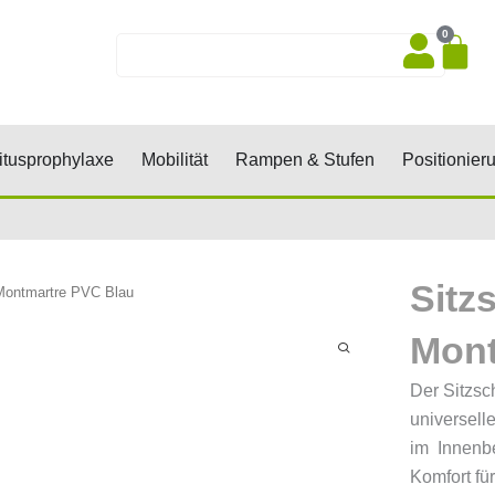
0
Wa
Suche
sen, Keile, Rollen
Öffne Dekubitusprophylaxe
Öffne Mobilität
Öffne Rampen 
tusprophylaxe
Mobilität
Rampen & Stufen
Positionier
Sitz
 Montmartre PVC Blau
Mont
Der Sitzsc
universell
im Innenbe
Komfort fü