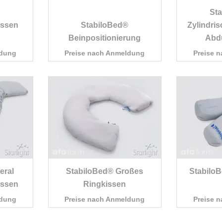
St
issen
StabiloBed®
Zylindris
Beinpositionierung
Abdu
ldung
Preise nach Anmeldung
Preise 
eral
StabiloBed® Großes
StabiloB
issen
Ringkissen
ldung
Preise nach Anmeldung
Preise 