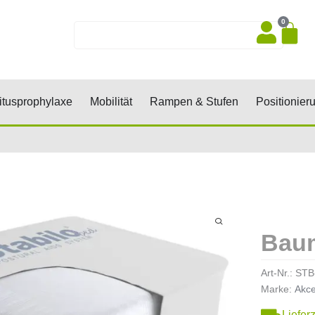
0
Wa
Suche
sen, Keile, Rollen
Öffne Dekubitusprophylaxe
Öffne Mobilität
Öffne Rampen 
tusprophylaxe
Mobilität
Rampen & Stufen
Positionier
Baum
Art-Nr.:
STB
Marke:
Akc
Liefer