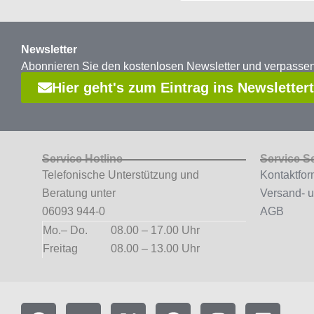
Newsletter
Abonnieren Sie den kostenlosen Newsletter und verpass
Hier geht's zum Eintrag ins Newsletter
Service Hotline
Service S
Telefonische Unterstützung und
Kontaktfor
Beratung unter
Versand- 
06093 944-0
AGB
Mo.– Do.
08.00 – 17.00 Uhr
Freitag
08.00 – 13.00 Uhr
F
Y
X
P
I
L