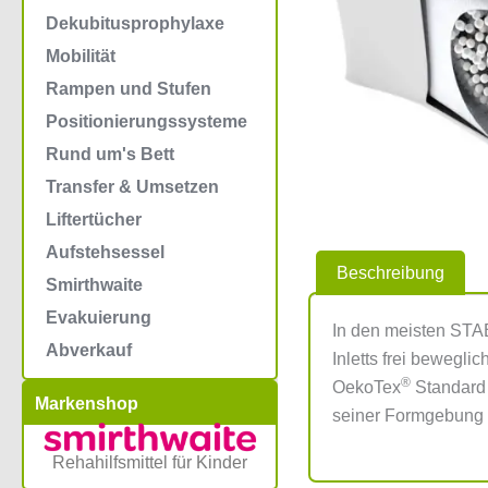
Dekubitusprophylaxe
Mobilität
Rampen und Stufen
Positionierungssysteme
Rund um's Bett
Transfer & Umsetzen
Liftertücher
Aufstehsessel
Beschreibung
Smirthwaite
Evakuierung
In den meisten ST
Abverkauf
Inletts frei bewegli
®
OekoTex
Standard 
Markenshop
seiner Formgebung v
Rehahilfsmittel für Kinder