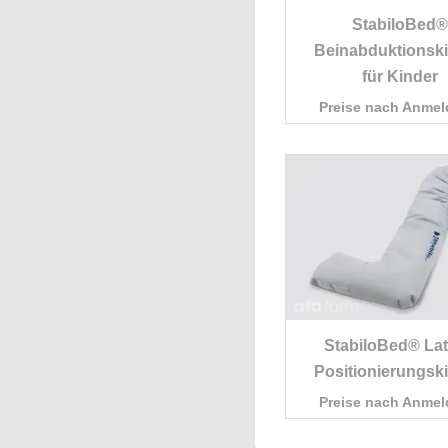
StabiloBed®
Beinabduktionsk
für Kinder
Preise nach Anme
StabiloBed® Lat
Positionierungsk
Preise nach Anme