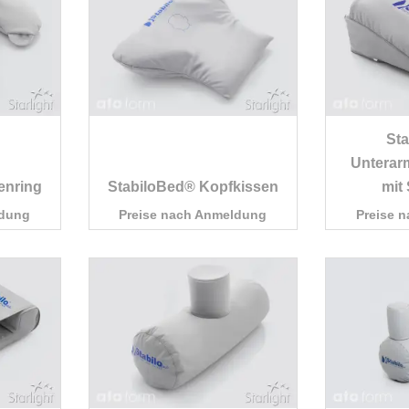
St
Unterarm
enring
StabiloBed® Kopfkissen
mit
ldung
Preise nach Anmeldung
Preise 