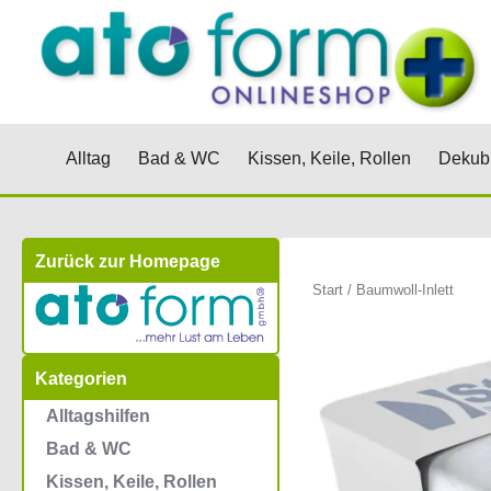
Zum
Inhalt
springen
Öffne Alltag
Öffne Bad & WC
Öffne Kis
Alltag
Bad & WC
Kissen, Keile, Rollen
Dekubi
Zurück zur Homepage
Start
/ Baumwoll-Inlett
Kategorien
Alltagshilfen
Bad & WC
Kissen, Keile, Rollen