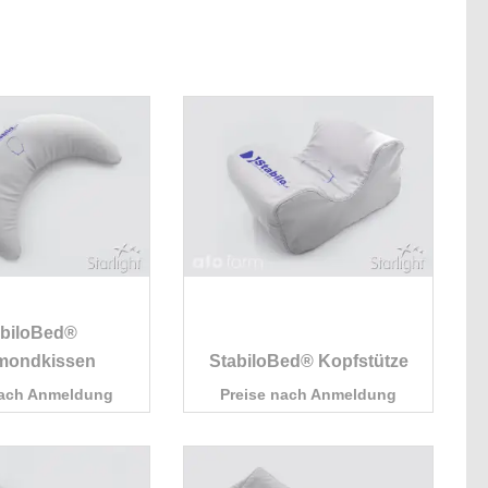
abiloBed®
mondkissen
StabiloBed® Kopfstütze
nach Anmeldung
Preise nach Anmeldung