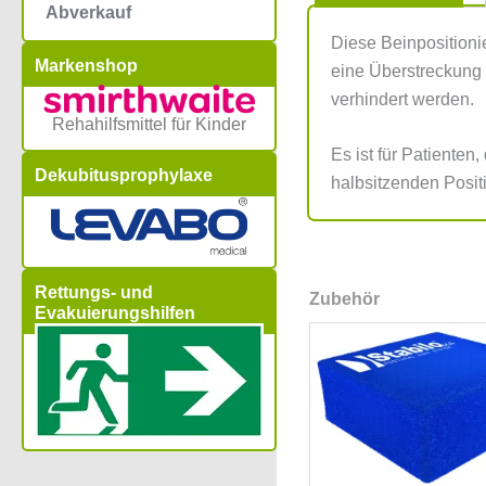
Abverkauf
Diese Beinpositioni
Markenshop
eine Überstreckung 
verhindert werden.
Rehahilfsmittel für Kinder
Es ist für Patienten
Dekubitusprophylaxe
halbsitzenden Positi
Rettungs- und
Zubehör
Evakuierungshilfen