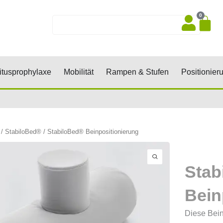
0
Wa
Suche
sen, Keile, Rollen
Öffne Dekubitusprophylaxe
Öffne Mobilität
Öffne Rampen 
tusprophylaxe
Mobilität
Rampen & Stufen
Positionier
/
StabiloBed®
/ StabiloBed® Beinpositionierung
Stab
Bein
Diese Bein