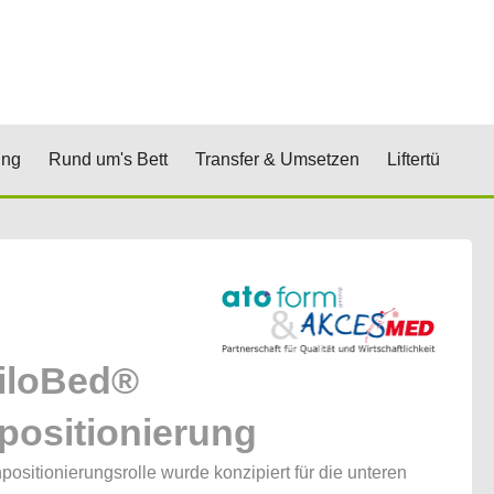
renkorb
& Stufen
Öffne Positionierung
Öffne Rund um's Bett
Öffne Transfer 
Öf
ung
Rund um's Bett
Transfer & Umsetzen
Liftertücher
iloBed®
positionierung
positionierungsrolle wurde konzipiert für die unteren