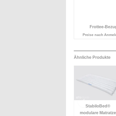
Frottee-Bezu
Preise nach Anme
Ähnliche Produkte
d®
StabiloBed®
StabiloBed®
en
Beinkissen mit
modulare Matratze