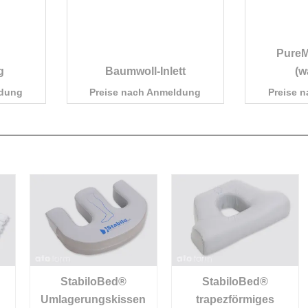
Pure
g
Baumwoll-Inlett
(w
ldung
Preise nach Anmeldung
Preise 
StabiloBed®
StabiloBed®
Umlagerungskissen
trapezförmiges