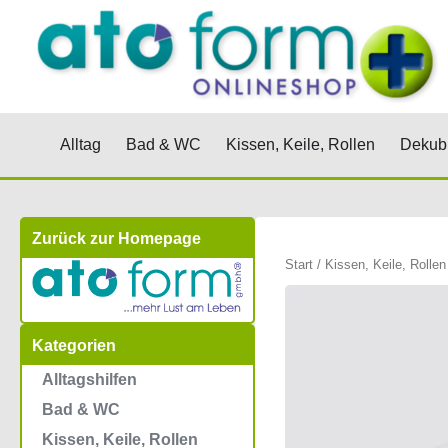
Zum
Inhalt
springen
Öffne Alltag
Öffne Bad & WC
Öffne Kis
Alltag
Bad & WC
Kissen, Keile, Rollen
Dekubi
Zurück zur Homepage
Start
/
Kissen, Keile, Rollen
Kategorien
Alltagshilfen
Bad & WC
Kissen, Keile, Rollen