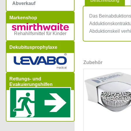
Beschreibung
Abverkauf
Das Beinabduktionski
Markenshop
Adduktionskontraktu
Abduktionskeil verh
Rehahilfsmittel für Kinder
Dekubitusprophylaxe
Zubehör
Rettungs- und
Evakuierungshilfen