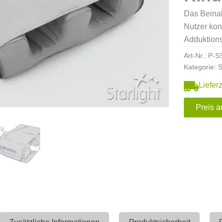
Das Beinab
Nutzer konz
Adduktions
Art-Nr.:
P-S
Kategorie:
S
Liefer
Preis a