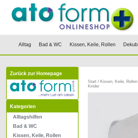
Zum
Inhalt
springen
Öffne Alltag
Öffne Bad & WC
Öffne Kis
Alltag
Bad & WC
Kissen, Keile, Rollen
Dekubi
Zurück zur Homepage
Start
/
Kissen, Keile, Rollen
Kinder
Kategorien
Alltagshilfen
Bad & WC
Kissen, Keile, Rollen