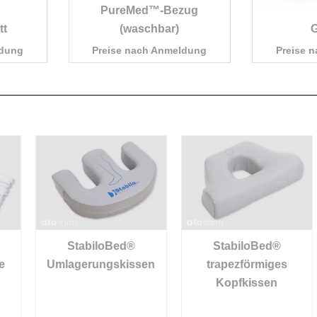
PureMed™-Bezug
tt
(waschbar)
G
ldung
Preise nach Anmeldung
Preise 
StabiloBed®
StabiloBed®
Umlagerungskissen
trapezförmiges
Kopfkissen