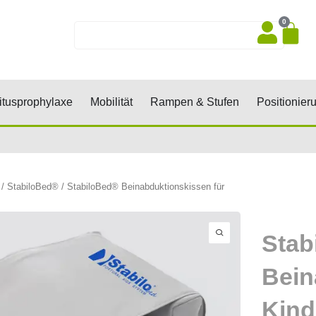
0
Wa
Suche
sen, Keile, Rollen
Öffne Dekubitusprophylaxe
Öffne Mobilität
Öffne Rampen 
tusprophylaxe
Mobilität
Rampen & Stufen
Positionier
/
StabiloBed®
/ StabiloBed® Beinabduktionskissen für
Stab
Bein
Kind