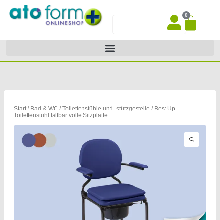
Zum
0
Inhalt
War
Suche
springen
Start
/
Bad & WC
/
Toilettenstühle und -stützgestelle
/ Best Up
Toilettenstuhl faltbar volle Sitzplatte