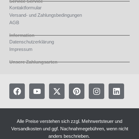
Service Service
Kontaktformular
Versand- und Zahlungsbedingungen
AGB
Information
Datenschutzerklärung
Impressum
Unsere Zahlungsarten
F
Y
X
P
I
L
a
o
-
i
n
i
c
u
t
n
s
n
e
t
w
t
t
k
b
u
i
e
a
e
Alle Preise verstehen sich zzgl. Mehrwertsteuer und
o
b
t
r
g
d
Versandkosten und ggf. Nachnahmegebühren, wenn nicht
o
e
t
e
r
i
anders beschrieben.