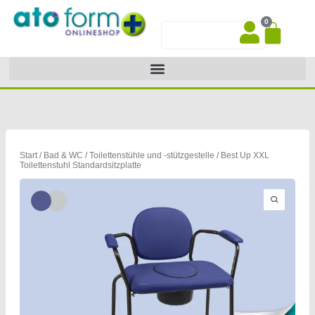
Zum
0
Inhalt
War
Suche
springen
Start
/
Bad & WC
/
Toilettenstühle und -stützgestelle
/ Best Up XXL
Toilettenstuhl Standardsitzplatte