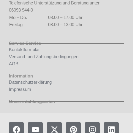
Telefonische Unterstützung und Beratung unter
06093 944-0
Mo.– Do.
08.00 – 17.00 Uhr
Freitag
08.00 – 13.00 Uhr
Service Service
Kontaktformular
Versand- und Zahlungsbedingungen
AGB
Information
Datenschutzerklärung
Impressum
Unsere Zahlungsarten
F
Y
X
P
I
L
a
o
-
i
n
i