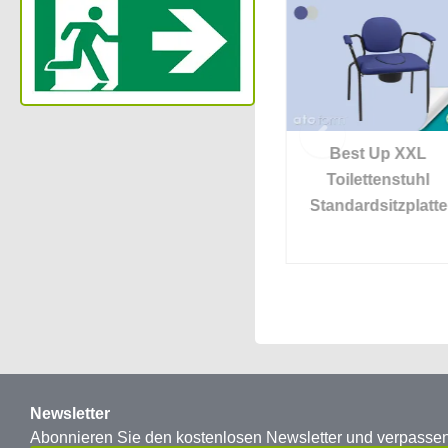
Prima Superior
Best Up XXL
ma
Toilettenstützgestell
Toilettenstuhl
rhöhung
Standardsitzplatte
Newsletter
Abonnieren Sie den kostenlosen Newsletter und verpass