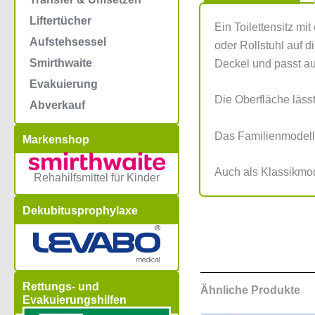
Liftertücher
Ein Toilettensitz mi
Aufstehsessel
oder Rollstuhl auf d
Smirthwaite
Deckel und passt auf
Evakuierung
Die Oberfläche läss
Abverkauf
Das Familienmodell h
Markenshop
Auch als Klassikmod
Rehahilfsmittel für Kinder
Dekubitusprophylaxe
Rettungs- und
Ähnliche Produkte
Evakuierungshilfen