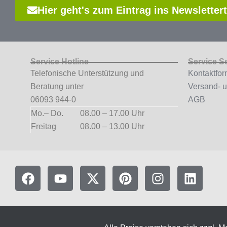
Hier geht's zum Eintrag ins Newsletter
Service Hotline
Service S
Telefonische Unterstützung und
Kontaktfor
Beratung unter
Versand- 
06093 944-0
AGB
Mo.– Do.
08.00 – 17.00 Uhr
Freitag
08.00 – 13.00 Uhr
F
Y
X
P
I
L
a
o
-
i
n
i
c
u
t
n
s
n
e
t
w
t
t
k
b
u
i
e
a
e