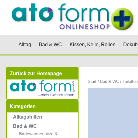
Zum
Inhalt
springen
Öffne Alltag
Öffne Bad & WC
Öffne Kis
Alltag
Bad & WC
Kissen, Keile, Rollen
Dekubi
Zurück zur Homepage
Start
/
Bad & WC
/
Toilette
Kategorien
Alltagshilfen
Bad & WC
Badewannensitze & -