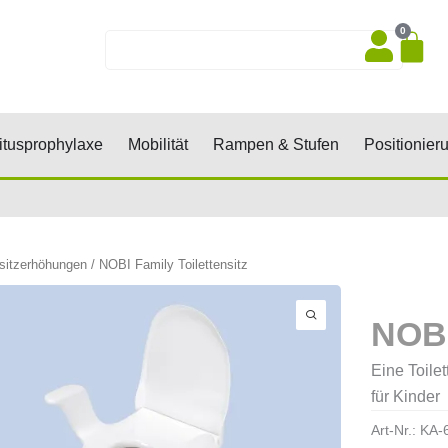
0
Wa
Suche
sen, Keile, Rollen
Öffne Dekubitusprophylaxe
Öffne Mobilität
Öffne Rampen 
tusprophylaxe
Mobilität
Rampen & Stufen
Positionier
nsitzerhöhungen
/ NOBI Family Toilettensitz
NOBI
Eine Toile
für Kinder
Art-Nr.:
KA-