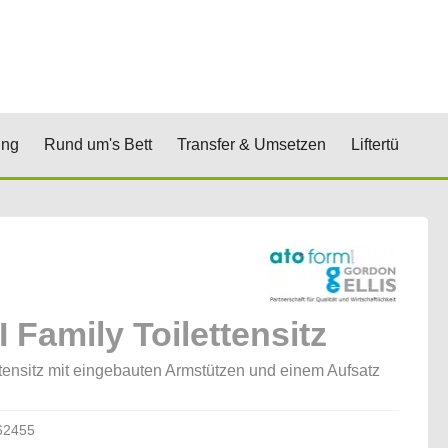
renkorb
& Stufen
Öffne Positionierung
Öffne Rund um's Bett
Öffne Transfer 
Öf
ung
Rund um's Bett
Transfer & Umsetzen
Liftertücher
 Family Toilettensitz
ttensitz mit eingebauten Armstützen und einem Aufsatz
62455