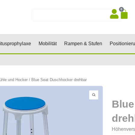
0
Wa
Suche
sen, Keile, Rollen
Öffne Dekubitusprophylaxe
Öffne Mobilität
Öffne Rampen 
tusprophylaxe
Mobilität
Rampen & Stufen
Positionier
ühle und Hocker
/ Blue Seat Duschhocker drehbar
Blue
dreh
Höhenverst