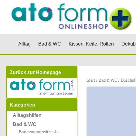
Zum
Inhalt
springen
Öffne Alltag
Öffne Bad & WC
Öffne Kis
Alltag
Bad & WC
Kissen, Keile, Rollen
Dekubi
Zurück zur Homepage
Start
/
Bad & WC
/
Duschst
Kategorien
Alltagshilfen
Bad & WC
Badewannensitze & -