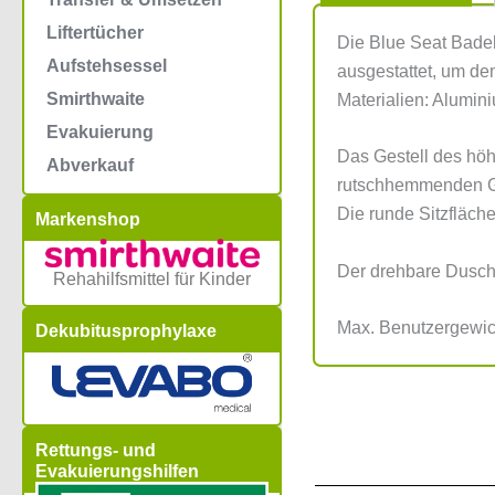
Liftertücher
Die Blue Seat Badeh
Aufstehsessel
ausgestattet, um de
Smirthwaite
Materialien: Alumin
Evakuierung
Das Gestell des höh
Abverkauf
rutschhemmenden Gu
Die runde Sitzfläche
Markenshop
Der drehbare Duschs
Rehahilfsmittel für Kinder
Max. Benutzergewic
Dekubitusprophylaxe
Rettungs- und
Evakuierungshilfen