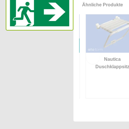
Ähnliche Produkte
z Onyx
Nielsen Line
Nautica
Duschhocker
Duschklappsitz