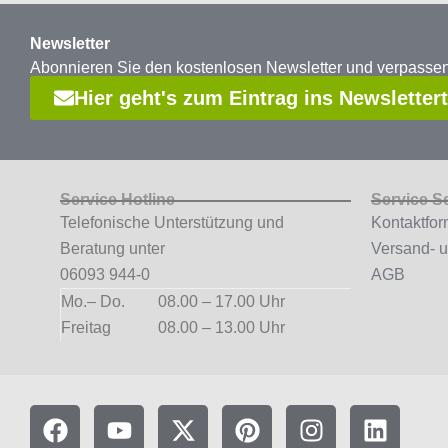
Newsletter
Abonnieren Sie den kostenlosen Newsletter und verpass
Hier geht's zum Eintrag ins Newsletter
Service Hotline
Service S
Telefonische Unterstützung und
Kontaktfor
Beratung unter
Versand- 
06093 944-0
AGB
Mo.– Do.
08.00 – 17.00 Uhr
Freitag
08.00 – 13.00 Uhr
F
Y
X
P
I
L
a
o
-
i
n
i