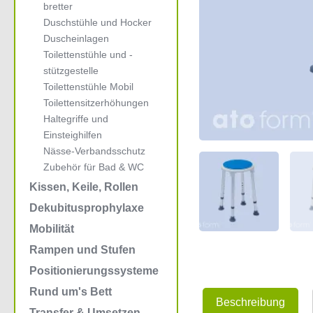
bretter
Duschstühle und Hocker
Duscheinlagen
Toilettenstühle und -
stützgestelle
Toilettenstühle Mobil
Toilettensitzerhöhungen
Haltegriffe und
Einsteighilfen
Nässe-Verbandsschutz
Zubehör für Bad & WC
Kissen, Keile, Rollen
Dekubitusprophylaxe
Mobilität
Rampen und Stufen
Positionierungssysteme
Rund um's Bett
Beschreibung
Transfer & Umsetzen