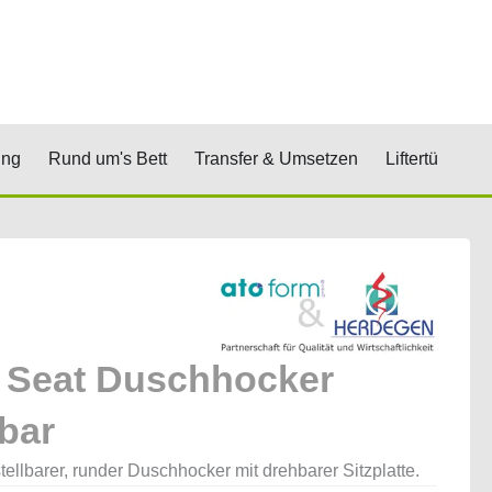
renkorb
& Stufen
Öffne Positionierung
Öffne Rund um's Bett
Öffne Transfer 
Öf
ung
Rund um's Bett
Transfer & Umsetzen
Liftertücher
 Seat Duschhocker
bar
ellbarer, runder Duschhocker mit drehbarer Sitzplatte.