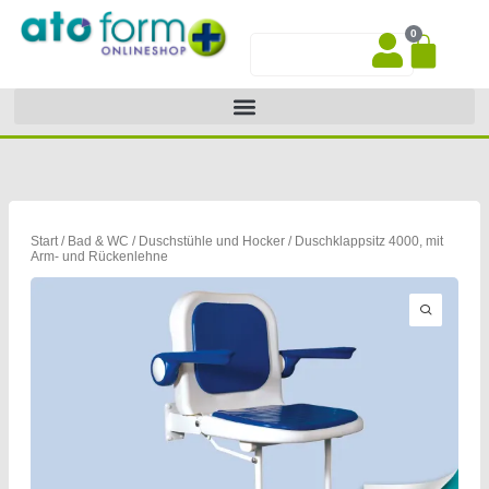
Zum
0
Inhalt
War
Suche
springen
Start
/
Bad & WC
/
Duschstühle und Hocker
/ Duschklappsitz 4000, mit
Arm- und Rückenlehne