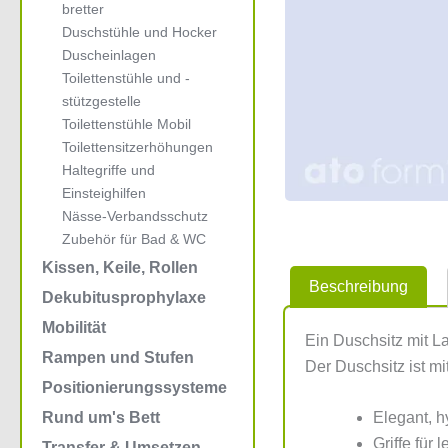
bretter
Duschstühle und Hocker
Duscheinlagen
Toilettenstühle und -
stützgestelle
Toilettenstühle Mobil
Toilettensitzerhöhungen
Haltegriffe und
Einsteighilfen
Nässe-Verbandsschutz
Zubehör für Bad & WC
Kissen, Keile, Rollen
Beschreibung
Dekubitusprophylaxe
Mobilität
Ein Duschsitz mit La
Rampen und Stufen
Der Duschsitz ist m
Positionierungssysteme
Elegant, h
Rund um's Bett
Griffe für 
Transfer & Umsetzen