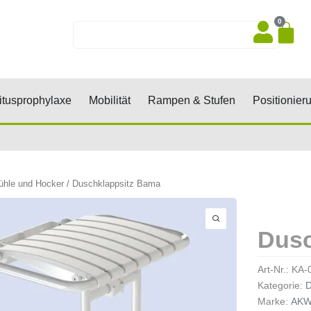
0
Wa
Suche
sen, Keile, Rollen
Öffne Dekubitusprophylaxe
Öffne Mobilität
Öffne Rampen 
tusprophylaxe
Mobilität
Rampen & Stufen
Positionier
ühle und Hocker
/ Duschklappsitz Bama
Dusc
Art-Nr.:
KA-
Kategorie:
D
Marke:
AK