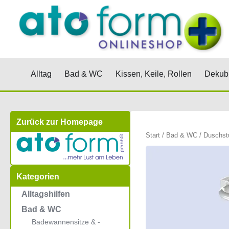
Zum
Inhalt
springen
Öffne Alltag
Öffne Bad & WC
Öffne Kis
Alltag
Bad & WC
Kissen, Keile, Rollen
Dekubi
Zurück zur Homepage
Start
/
Bad & WC
/
Duschst
Kategorien
Alltagshilfen
Bad & WC
Badewannensitze & -