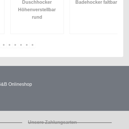
Duschhocker
Badehocker faltbar
Höhenverstellbar
rund
 B&B Onlineshop
Unsere Zahlungsarten