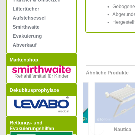
Gebogene 
Liftertücher
Abgerunde
Aufstehsessel
Hergestell
Smirthwaite
Evakuierung
Abverkauf
Markenshop
Ähnliche Produkte
Rehahilfsmittel für Kinder
Dekubitusprophylaxe
Rettungs- und
Evakuierungshilfen
z Onyx
Nielsen Line
Nautica