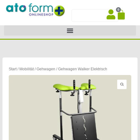
Zum
0
Inhalt
War
Suche
springen
Start
/
Mobilität
/
Gehwagen
/ Gehwagen Walker Elektrisch