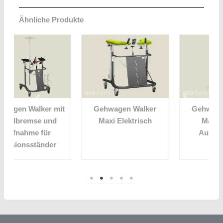
Ähnliche Produkte
t
Gehwagen Walker
Gehwagen Walker
Maxi Elektrisch
Maxi für den
Außenbereich