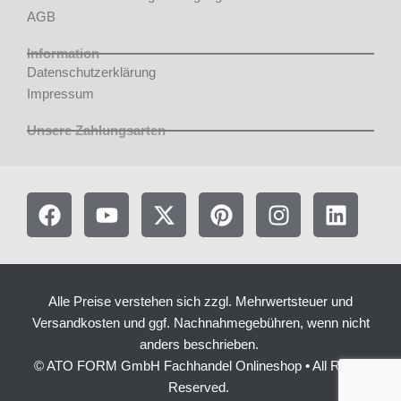
AGB
Information
Datenschutzerklärung
Impressum
Unsere Zahlungsarten
F
Y
X
P
I
L
a
o
-
i
n
i
c
u
t
n
s
n
e
t
w
t
t
k
b
u
i
e
a
e
Alle Preise verstehen sich zzgl. Mehrwertsteuer und
o
b
t
r
g
d
Versandkosten und ggf. Nachnahmegebühren, wenn nicht
o
e
t
e
r
i
anders beschrieben.
k
e
s
a
n
© ATO FORM GmbH Fachhandel Onlineshop • All Rights
r
t
m
Reserved.