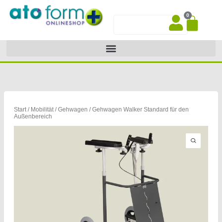
Zum
0
Inhalt
War
Suche
springen
Start
/
Mobilität
/
Gehwagen
/ Gehwagen Walker Standard für den
Außenbereich