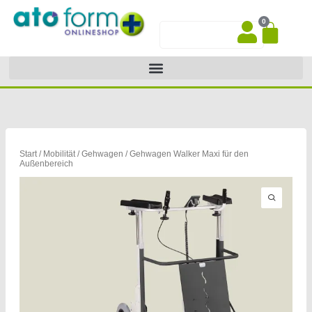
Zum
0
Inhalt
War
Suche
springen
Start
/
Mobilität
/
Gehwagen
/ Gehwagen Walker Maxi für den
Außenbereich