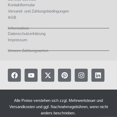
Kontaktformular
Versand- und Zahlungsbedingungen
AGB
Information
Datenschutzerklärung
Impressum
Unsere Zahlungsarten
F
Y
X
P
I
L
a
o
-
i
n
i
c
u
t
n
s
n
e
t
w
t
t
k
b
u
i
e
a
e
Alle Preise verstehen sich zzgl. Mehrwertsteuer und
o
b
t
r
g
d
Versandkosten und ggf. Nachnahmegebühren, wenn nicht
o
e
t
e
r
i
anders beschrieben.