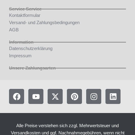
Service Service
Kontaktformular
Versand- und Zahlungsbedingungen
AGB
Information
Datenschutzerklärung
Impressum
Unsere Zahlungsarten
F
Y
X
P
I
L
a
o
-
i
n
i
c
u
t
n
s
n
e
t
w
t
t
k
b
u
i
e
a
e
Alle Preise verstehen sich zzgl. Mehrwertsteuer und
o
b
t
r
g
d
Versandkosten und ggf. Nachnahmegebühren, wenn nicht