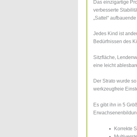
Das einzigartige Pro
verbesserte Stabili
„Sattel“ aufbauende
Jedes Kind ist ander
Bedürfnissen des K
Sitzfläche, Lendenw
eine leicht ablesba
Der Strato wurde so
werkzeugfreie Einst
Es gibt ihn in 5 Grö
Erwachsenenbildungs
Korrekte S
Multiverste