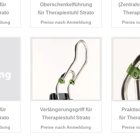
für
Oberschenkelführung
(Zentralv
rato
für Therapiestuhl Strato
Therapi
ldung
Preise nach Anmeldung
Preise 
für
Verlängerungsgriff für
Praktis
rato
Therapiestuhl Strato
für Ther
ldung
Preise nach Anmeldung
Preise 