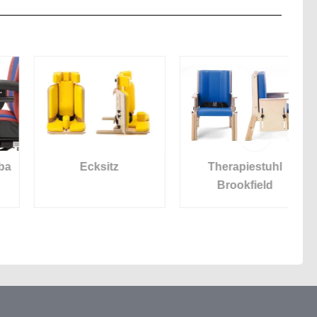
Ecksitz
Therapiestuhl
T
Brookfield