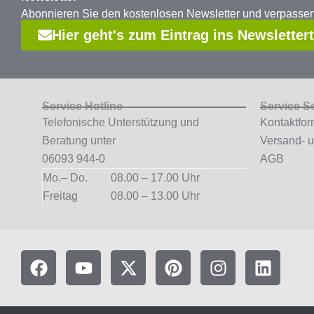
Abonnieren Sie den kostenlosen Newsletter und verpass
Hier geht's zum Eintrag ins Newsletter
Service Hotline
Service S
Telefonische Unterstützung und
Kontaktfor
Beratung unter
Versand- 
06093 944-0
AGB
Mo.– Do.
08.00 – 17.00 Uhr
Freitag
08.00 – 13.00 Uhr
F
Y
X
P
I
L
a
o
-
i
n
i
c
u
t
n
s
n
e
t
w
t
t
k