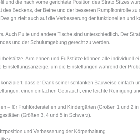
fil und die nach vorne gerichtete Position des Strato Sitzes wur
tät des Beckens, der Beine und der besseren Rumpfkontrolle zu 
 Design zielt auch auf die Verbesserung der funktionellen und k
s. Auch Pulte und andere Tische sind unterschiedlich. Der Stra
indes und der Schulumgebung gerecht zu werden.
irbelstütze, Armlehnen und Fußstütze können alle individuell e
re Einstellungsanzeige, um die Einstellungen während der Probe
 konzipiert, dass er Dank seiner schlanken Bauweise einfach unt
ellungen, einen einfachen Gebrauch, eine leichte Reinigung u
ßen – für Frühförderstellen und Kindergärten (Größen 1 und 2 i
stätten (Größen 3, 4 und 5 in Schwarz).
itzposition und Verbesserung der Körperhaltung
llbar