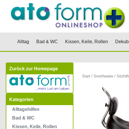
Zum
Inhalt
springen
Öffne Alltag
Öffne Bad & WC
Öffne Kis
Alltag
Bad & WC
Kissen, Keile, Rollen
Dekubi
Zurück zur Homepage
Start
/
Smirthwaite
/
Sitzhilf
Kategorien
Alltagshilfen
Bad & WC
Kissen, Keile, Rollen