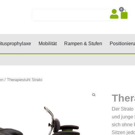
0
Wa
Suche
sen, Keile, Rollen
Öffne Dekubitusprophylaxe
Öffne Mobilität
Öffne Rampen 
tusprophylaxe
Mobilität
Rampen & Stufen
Positionier
en
/ Therapiestuhl Strato
Ther
Der Strato 
und junge 
sich ohne 
Sitzen jed