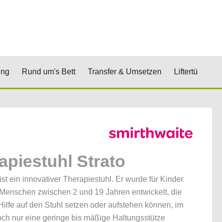
renkorb
& Stufen
Öffne Positionierung
Öffne Rund um's Bett
Öffne Transfer 
Öf
ung
Rund um's Bett
Transfer & Umsetzen
Liftertücher
apiestuhl Strato
ist ein innovativer Therapiestuhl. Er wurde für Kinder
Menschen zwischen 2 und 19 Jahren entwickelt, die
Hilfe auf den Stuhl setzen oder aufstehen können, im
och nur eine geringe bis mäßige Haltungsstütze