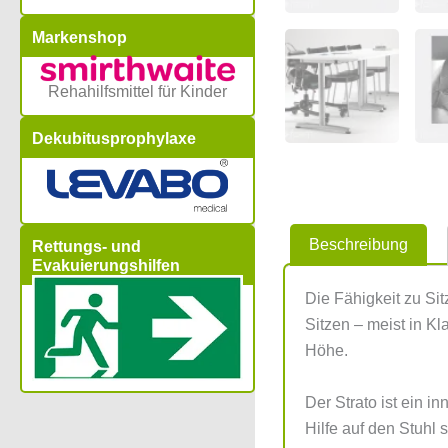
Markenshop
Rehahilfsmittel für Kinder
Dekubitusprophylaxe
Beschreibung
Rettungs- und
Evakuierungshilfen
Die Fähigkeit zu Sit
Sitzen – meist in K
Höhe.
Der Strato ist ein 
Hilfe auf den Stuhl