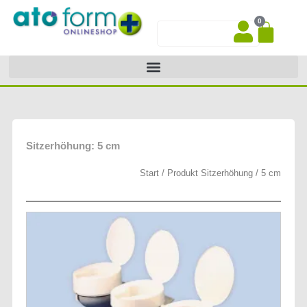
Zum
0
Inhalt
War
Suche
springen
Sitzerhöhung: 5 cm
Start
/ Produkt Sitzerhöhung / 5 cm