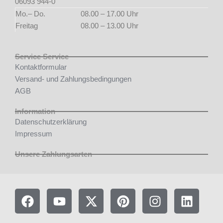
06093 944-0
Mo.– Do.
08.00 – 17.00 Uhr
Freitag
08.00 – 13.00 Uhr
Service Service
Kontaktformular
Versand- und Zahlungsbedingungen
AGB
Information
Datenschutzerklärung
Impressum
Unsere Zahlungsarten
F
Y
X
P
I
L
a
o
-
i
n
i
c
u
t
n
s
n