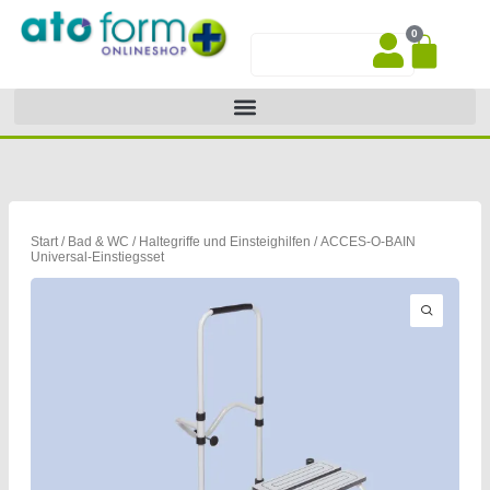
Zum
0
Inhalt
War
Suche
springen
Start
/
Bad & WC
/
Haltegriffe und Einsteighilfen
/ ACCES-O-BAIN
Universal-Einstiegsset