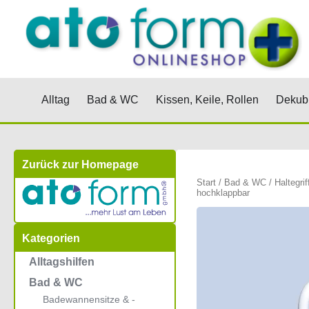
Zum
Inhalt
springen
Öffne Alltag
Öffne Bad & WC
Öffne Kis
Alltag
Bad & WC
Kissen, Keile, Rollen
Dekubi
Zurück zur Homepage
Start
/
Bad & WC
/
Haltegrif
hochklappbar
Kategorien
Alltagshilfen
Bad & WC
Badewannensitze & -