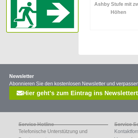
hilfe
Langham K40
Ashby Stufe mit zw
Badestufe
Höhen
Newsletter
Abonnieren Sie den kostenlosen Newsletter und verpass
Hier geht's zum Eintrag ins Newsletter
Service Hotline
Service S
Telefonische Unterstützung und
Kontaktfor