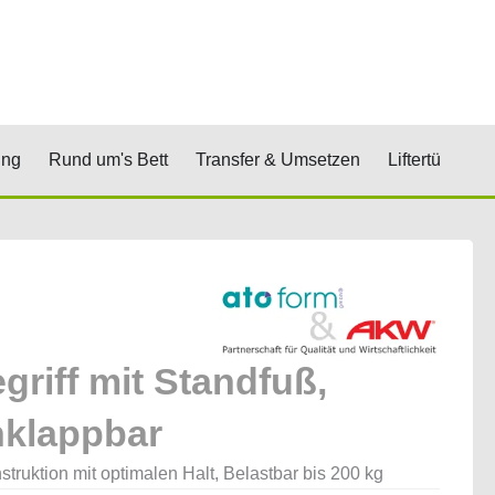
renkorb
& Stufen
Öffne Positionierung
Öffne Rund um's Bett
Öffne Transfer 
Öf
ung
Rund um's Bett
Transfer & Umsetzen
Liftertücher
egriff mit Standfuß,
klappbar
struktion mit optimalen Halt, Belastbar bis 200 kg