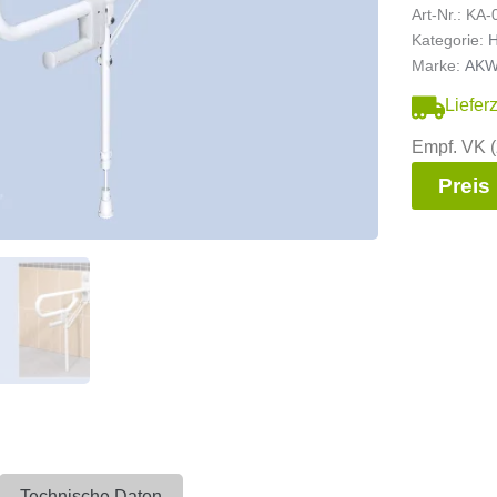
Art-Nr.:
KA-
Kategorie:
H
Marke:
AK
Liefer
Empf. VK (
Preis
Technische Daten