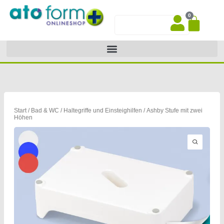
Zum
0
Inhalt
War
Suche
springen
Start
/
Bad & WC
/
Haltegriffe und Einsteighilfen
/ Ashby Stufe mit zwei
Höhen