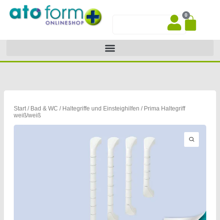
Zum
0
Inhalt
War
Suche
springen
Start
/
Bad & WC
/
Haltegriffe und Einsteighilfen
/ Prima Haltegriff
weiß/weiß