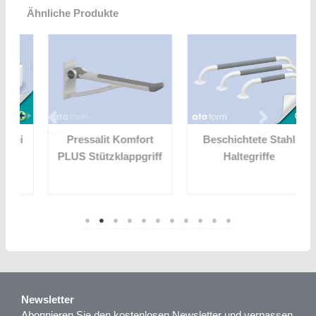
Ähnliche Produkte
i
Pressalit Komfort
Beschichtete Stahl
PLUS Stützklappgriff
Haltegriffe
Newsletter
Abonnieren Sie den kostenlosen Newsletter und verpassen