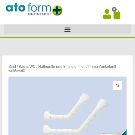
Zum
0
Inhalt
War
Suche
springen
Start
/
Bad & WC
/
Haltegriffe und Einsteighilfen
/ Prima Winkelgriff
weiß/weiß