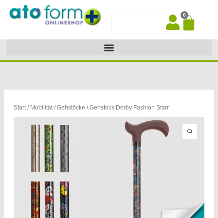
Zum
0
Inhalt
War
Suche
springen
Start
/
Mobilität
/
Gehstöcke
/ Gehstock Derby Fashion Starr