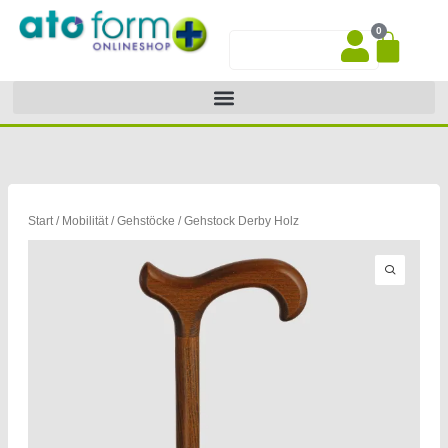
Zum
0
Inhalt
War
Suche
springen
Start
/
Mobilität
/
Gehstöcke
/ Gehstock Derby Holz