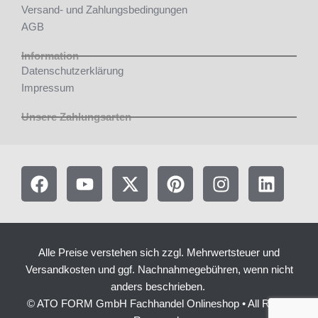
Versand- und Zahlungsbedingungen
AGB
Information
Datenschutzerklärung
Impressum
Unsere Zahlungsarten
F
Y
X
P
I
L
a
o
-
i
n
i
c
u
t
n
s
n
e
t
w
t
t
k
b
u
i
e
a
e
Alle Preise verstehen sich zzgl. Mehrwertsteuer und
o
b
t
r
g
d
Versandkosten und ggf. Nachnahmegebühren, wenn nicht
o
e
t
e
r
i
anders beschrieben.
k
e
s
a
n
© ATO FORM GmbH Fachhandel Onlineshop • All Rights
r
t
m