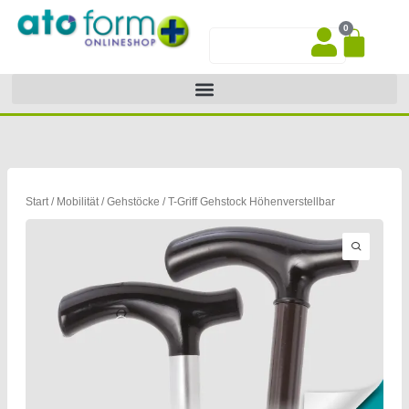
Zum
0
Inhalt
War
Suche
springen
Start
/
Mobilität
/
Gehstöcke
/ T-Griff Gehstock Höhenverstellbar