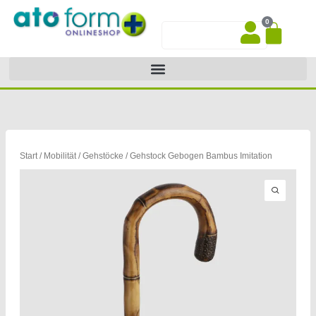
Zum
0
Inhalt
War
Suche
springen
Start
/
Mobilität
/
Gehstöcke
/ Gehstock Gebogen Bambus Imitation