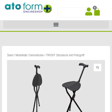
Zum
0
Inhalt
War
Suche
springen
Start
/
Mobilität
/
Gehstöcke
/ TRISIT Sitzstock mit Fritzgriff