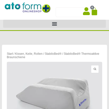
Zum
0
Inhalt
War
Suche
springen
Start
/
Kissen, Keile, Rollen
/
StabiloBed®
/ StabiloBed® Thermoaktive
Braunschiene