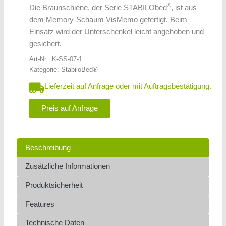
®
Die Braunschiene, der Serie STABILObed
, ist aus
dem Memory-Schaum VisMemo gefertigt. Beim
Einsatz wird der Unterschenkel leicht angehoben und
gesichert.
Art-Nr.:
K-SS-07-1
Kategorie:
StabiloBed®
Lieferzeit auf Anfrage oder mit Auftragsbestätigung.
Preis auf Anfrage
Beschreibung
Zusätzliche Informationen
Produktsicherheit
Features
Technische Daten