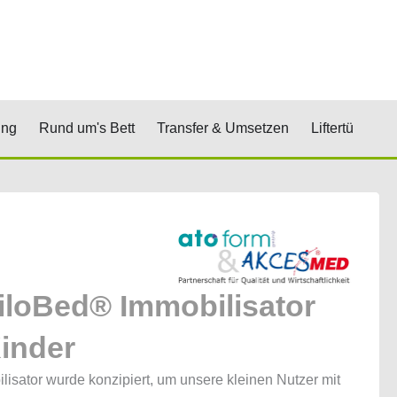
renkorb
& Stufen
Öffne Positionierung
Öffne Rund um's Bett
Öffne Transfer 
Öf
ung
Rund um's Bett
Transfer & Umsetzen
Liftertücher
iloBed® Immobilisator
Kinder
lisator wurde konzipiert, um unsere kleinen Nutzer mit