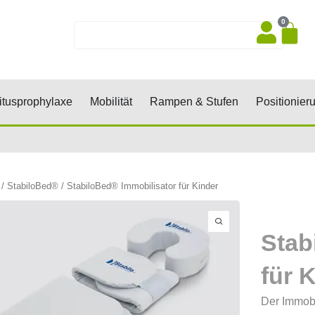
0
Wa
Suche
sen, Keile, Rollen
Öffne Dekubitusprophylaxe
Öffne Mobilität
Öffne Rampen 
tusprophylaxe
Mobilität
Rampen & Stufen
Positionier
/
StabiloBed®
/ StabiloBed® Immobilisator für Kinder
Stab
für 
Der Immobi