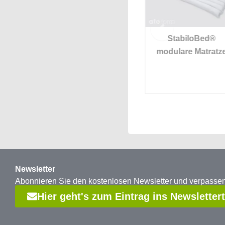
d®
StabiloBed®
StabiloBed®
en
Beinkissen mit
modulare Matratze
Abduktionskeil
Newsletter
Abonnieren Sie den kostenlosen Newsletter und verpass
Hier geht's zum Eintrag ins Newsletter