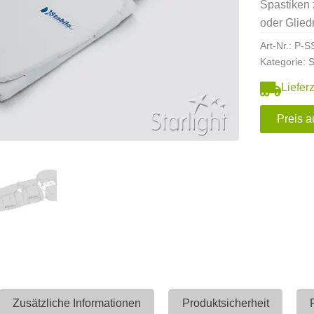
Spastiken 
oder Glied
Art-Nr.:
P-S
Kategorie:
S
Liefer
Preis a
Zusätzliche Informationen
Produktsicherheit