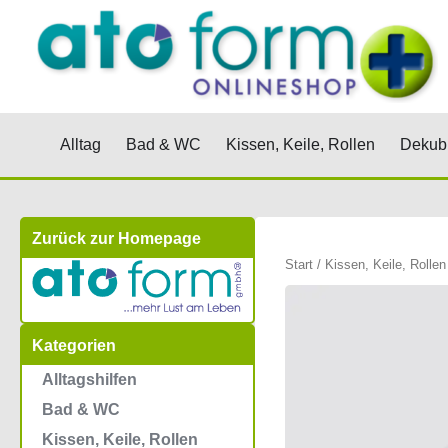
Zum
Inhalt
springen
Öffne Alltag
Öffne Bad & WC
Öffne Kis
Alltag
Bad & WC
Kissen, Keile, Rollen
Dekubi
Zurück zur Homepage
Start
/
Kissen, Keile, Rollen
Kategorien
Alltagshilfen
Bad & WC
Kissen, Keile, Rollen