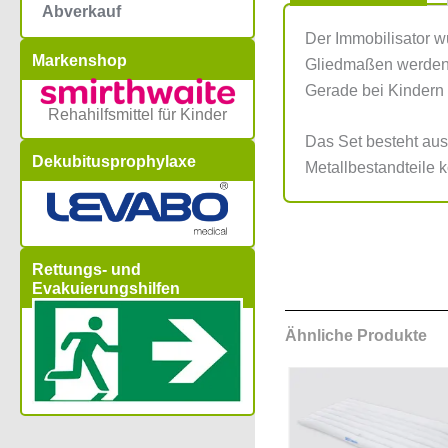
Abverkauf
Der Immobilisator w
Markenshop
Gliedmaßen werden s
Gerade bei Kindern 
Rehahilfsmittel für Kinder
Das Set besteht aus
Dekubitusprophylaxe
Metallbestandteile k
Rettungs- und
Evakuierungshilfen
Ähnliche Produkte