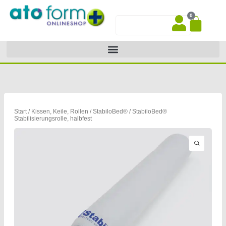
Zum
0
Inhalt
War
Suche
springen
Start
/
Kissen, Keile, Rollen
/
StabiloBed®
/ StabiloBed®
Stabilisierungsrolle, halbfest