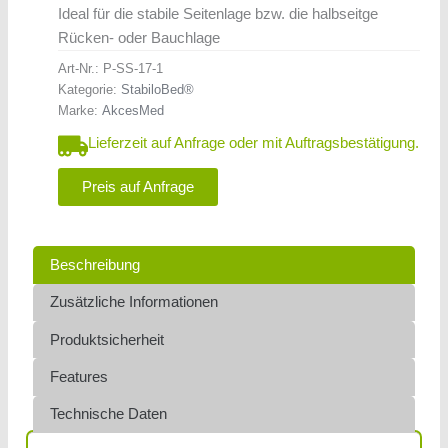
Ideal für die stabile Seitenlage bzw. die halbseitge
Rücken- oder Bauchlage
Art-Nr.:
P-SS-17-1
Kategorie:
StabiloBed®
Marke:
AkcesMed
Lieferzeit auf Anfrage oder mit Auftragsbestätigung.
Preis auf Anfrage
Beschreibung
Zusätzliche Informationen
Produktsicherheit
Features
Technische Daten