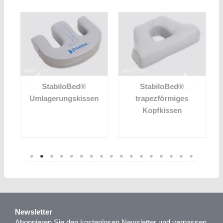
StabiloBed®
StabiloBed®
Umlagerungskissen
trapezförmiges
Kopfkissen
Newsletter
Abonnieren Sie den kostenlosen Newsletter und verpassen