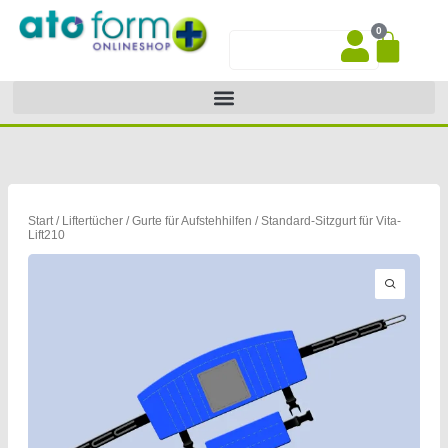
Zum
0
Inhalt
War
Suche
springen
Start
/
Liftertücher
/
Gurte für Aufstehhilfen
/ Standard-Sitzgurt für Vita-
Lift210