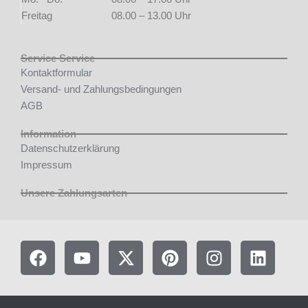
Freitag
08.00 – 13.00 Uhr
Service Service
Kontaktformular
Versand- und Zahlungsbedingungen
AGB
Information
Datenschutzerklärung
Impressum
Unsere Zahlungsarten
F
Y
X
P
I
L
a
o
-
i
n
i
c
u
t
n
s
n
e
t
w
t
t
k