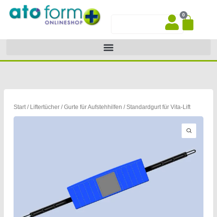
Zum
0
Inhalt
War
Suche
springen
Start
/
Liftertücher
/
Gurte für Aufstehhilfen
/ Standardgurt für Vita-Lift