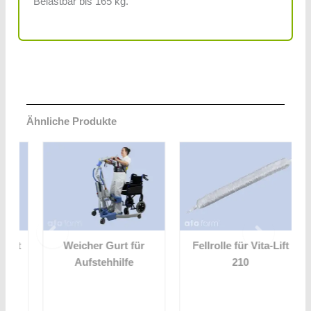
Belastbar bis 165 kg.
Ähnliche Produkte
t
Weicher Gurt für
Fellrolle für Vita-Lift
Aufstehhilfe
210