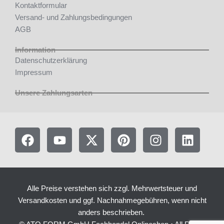
Kontaktformular
Versand- und Zahlungsbedingungen
AGB
Information
Datenschutzerklärung
Impressum
Unsere Zahlungsarten
F
Y
X
P
I
L
a
o
-
i
n
i
c
u
t
n
s
n
e
t
w
t
t
k
b
u
i
e
a
e
Alle Preise verstehen sich zzgl. Mehrwertsteuer und
o
b
t
r
g
d
Versandkosten und ggf. Nachnahmegebühren, wenn nicht
o
e
t
e
r
i
anders beschrieben.
k
e
s
a
n