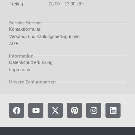
Freitag
08.00 – 13.00 Uhr
Service Service
Kontaktformular
Versand- und Zahlungsbedingungen
AGB
Information
Datenschutzerklärung
Impressum
Unsere Zahlungsarten
F
Y
X
P
I
L
a
o
-
i
n
i
c
u
t
n
s
n
e
t
w
t
t
k