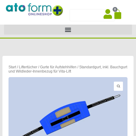
Zum
0
Inhalt
War
Suche
springen
Start
/
Liftertücher
/
Gurte für Aufstehhilfen
/ Standardgurt, inkl. Bauchgurt
und Wildleder-Innenbezug für Vita-Lift