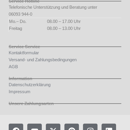
Service Hotline
Telefonische Unterstützung und Beratung unter
06093 944-0
Mo.– Do.
08.00 – 17.00 Uhr
Freitag
08.00 – 13.00 Uhr
Service Service
Kontaktformular
Versand- und Zahlungsbedingungen
AGB
Information
Datenschutzerklärung
Impressum
Unsere Zahlungsarten
F
Y
X
P
I
L