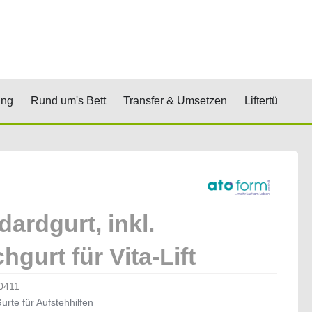
renkorb
& Stufen
Öffne Positionierung
Öffne Rund um's Bett
Öffne Transfer 
Öf
ung
Rund um's Bett
Transfer & Umsetzen
Liftertücher
dardgurt, inkl.
hgurt für Vita-Lift
0411
urte für Aufstehhilfen