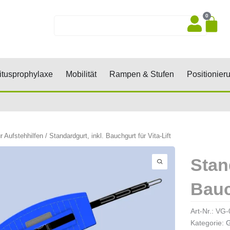
0
Wa
Suche
sen, Keile, Rollen
Öffne Dekubitusprophylaxe
Öffne Mobilität
Öffne Rampen 
tusprophylaxe
Mobilität
Rampen & Stufen
Positionier
r Aufstehhilfen
/ Standardgurt, inkl. Bauchgurt für Vita-Lift
Stan
Bauc
Art-Nr.:
VG-
Kategorie:
G