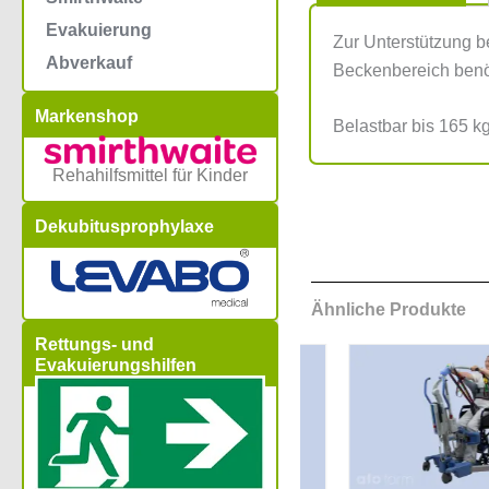
Evakuierung
Zur Unterstützung b
Abverkauf
Beckenbereich benö
Markenshop
Belastbar bis 165 kg
Rehahilfsmittel für Kinder
Dekubitusprophylaxe
Ähnliche Produkte
Rettungs- und
Evakuierungshilfen