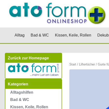
Zum
Inhalt
springen
Öffne Alltag
Öffne Bad & WC
Öffne Kis
Alltag
Bad & WC
Kissen, Keile, Rollen
Dekubi
Zurück zur Homepage
Start
/
Liftertücher
/
Gurte fü
Kategorien
Alltagshilfen
Bad & WC
Kissen, Keile, Rollen