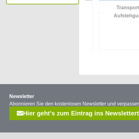
e
Aufstehgurt mit
Transport
Schlaufen
Aufstehgurt
Newsletter
Abonnieren Sie den kostenlosen Newsletter und verpass
Hier geht's zum Eintrag ins Newsletter